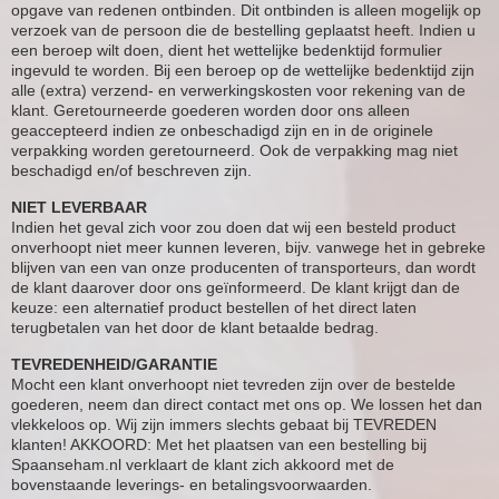
opgave van redenen ontbinden. Dit ontbinden is alleen mogelijk op
verzoek van de persoon die de bestelling geplaatst heeft. Indien u
een beroep wilt doen, dient het wettelijke bedenktijd formulier
ingevuld te worden. Bij een beroep op de wettelijke bedenktijd zijn
alle (extra) verzend- en verwerkingskosten voor rekening van de
klant. Geretourneerde goederen worden door ons alleen
geaccepteerd indien ze onbeschadigd zijn en in de originele
verpakking worden geretourneerd. Ook de verpakking mag niet
beschadigd en/of beschreven zijn.
NIET LEVERBAAR
Indien het geval zich voor zou doen dat wij een besteld product
onverhoopt niet meer kunnen leveren, bijv. vanwege het in gebreke
blijven van een van onze producenten of transporteurs, dan wordt
de klant daarover door ons geïnformeerd. De klant krijgt dan de
keuze: een alternatief product bestellen of het direct laten
terugbetalen van het door de klant betaalde bedrag.
TEVREDENHEID/GARANTIE
Mocht een klant onverhoopt niet tevreden zijn over de bestelde
goederen, neem dan direct contact met ons op. We lossen het dan
vlekkeloos op. Wij zijn immers slechts gebaat bij TEVREDEN
klanten! AKKOORD: Met het plaatsen van een bestelling bij
Spaanseham.nl verklaart de klant zich akkoord met de
bovenstaande leverings- en betalingsvoorwaarden.