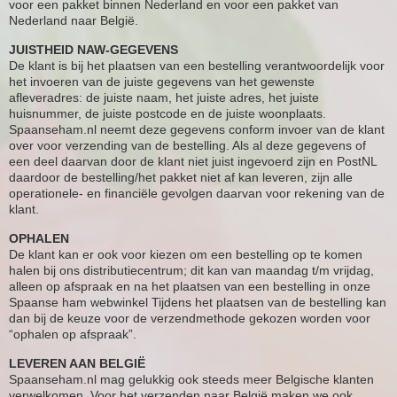
voor een pakket binnen Nederland en voor een pakket van
Nederland naar België.
JUISTHEID NAW-GEGEVENS
De klant is bij het plaatsen van een bestelling verantwoordelijk voor
het invoeren van de juiste gegevens van het gewenste
afleveradres: de juiste naam, het juiste adres, het juiste
huisnummer, de juiste postcode en de juiste woonplaats.
Spaanseham.nl neemt deze gegevens conform invoer van de klant
over voor verzending van de bestelling. Als al deze gegevens of
een deel daarvan door de klant niet juist ingevoerd zijn en PostNL
daardoor de bestelling/het pakket niet af kan leveren, zijn alle
operationele- en financiële gevolgen daarvan voor rekening van de
klant.
OPHALEN
De klant kan er ook voor kiezen om een bestelling op te komen
halen bij ons distributiecentrum; dit kan van maandag t/m vrijdag,
alleen op afspraak en na het plaatsen van een bestelling in onze
Spaanse ham webwinkel Tijdens het plaatsen van de bestelling kan
dan bij de keuze voor de verzendmethode gekozen worden voor
“ophalen op afspraak”.
LEVEREN AAN BELGIË
Spaanseham.nl mag gelukkig ook steeds meer Belgische klanten
verwelkomen. Voor het verzenden naar België maken we ook