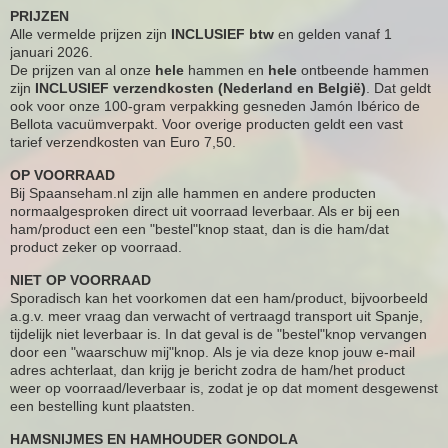
PRIJZEN
Alle vermelde prijzen zijn
INCLUSIEF btw
en gelden vanaf 1
januari 2026.
De prijzen van al onze
hele
hammen en
hele
ontbeende hammen
zijn
INCLUSIEF verzendkosten (Nederland en België)
. Dat geldt
ook voor onze 100-gram verpakking gesneden Jamón Ibérico de
Bellota vacuümverpakt. Voor overige producten geldt een vast
tarief verzendkosten van Euro 7,50.
OP VOORRAAD
Bij Spaanseham.nl zijn alle hammen en andere producten
normaalgesproken direct uit voorraad leverbaar. Als er bij een
ham/product een een "bestel"knop staat, dan is die ham/dat
product zeker op voorraad.
NIET OP VOORRAAD
Sporadisch kan het voorkomen dat een ham/product, bijvoorbeeld
a.g.v. meer vraag dan verwacht of vertraagd transport uit Spanje,
tijdelijk niet leverbaar is. In dat geval is de "bestel"knop vervangen
door een "waarschuw mij"knop. Als je via deze knop jouw e-mail
adres achterlaat, dan krijg je bericht zodra de ham/het product
weer op voorraad/leverbaar is, zodat je op dat moment desgewenst
een bestelling kunt plaatsten.
HAMSNIJMES EN HAMHOUDER GONDOLA