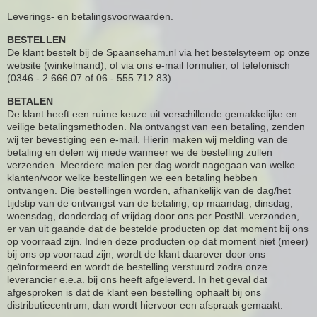
Leverings- en betalingsvoorwaarden.
BESTELLEN
De klant bestelt bij de Spaanseham.nl via het bestelsyteem op onze
website (winkelmand), of via ons e-mail formulier, of telefonisch
(0346 - 2 666 07 of 06 - 555 712 83).
BETALEN
De klant heeft een ruime keuze uit verschillende gemakkelijke en
veilige betalingsmethoden. Na ontvangst van een betaling, zenden
wij ter bevestiging een e-mail. Hierin maken wij melding van de
betaling en delen wij mede wanneer we de bestelling zullen
verzenden. Meerdere malen per dag wordt nagegaan van welke
klanten/voor welke bestellingen we een betaling hebben
ontvangen. Die bestellingen worden, afhankelijk van de dag/het
tijdstip van de ontvangst van de betaling, op maandag, dinsdag,
woensdag, donderdag of vrijdag door ons per PostNL verzonden,
er van uit gaande dat de bestelde producten op dat moment bij ons
op voorraad zijn. Indien deze producten op dat moment niet (meer)
bij ons op voorraad zijn, wordt de klant daarover door ons
geïnformeerd en wordt de bestelling verstuurd zodra onze
leverancier e.e.a. bij ons heeft afgeleverd. In het geval dat
afgesproken is dat de klant een bestelling ophaalt bij ons
distributiecentrum, dan wordt hiervoor een afspraak gemaakt.