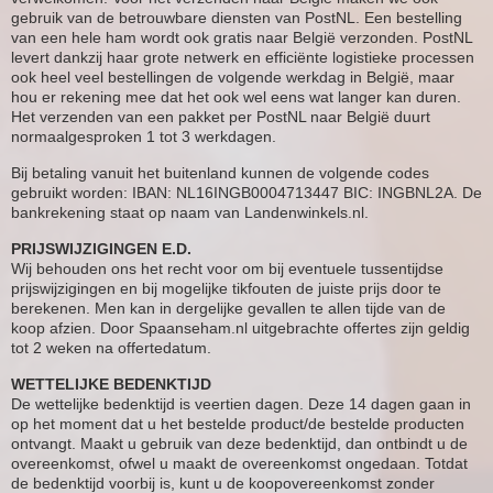
gebruik van de betrouwbare diensten van PostNL. Een bestelling
van een hele ham wordt ook gratis naar België verzonden. PostNL
levert dankzij haar grote netwerk en efficiënte logistieke processen
ook heel veel bestellingen de volgende werkdag in België, maar
hou er rekening mee dat het ook wel eens wat langer kan duren.
Het verzenden van een pakket per PostNL naar België duurt
normaalgesproken 1 tot 3 werkdagen.
Bij betaling vanuit het buitenland kunnen de volgende codes
gebruikt worden: IBAN: NL16INGB0004713447 BIC: INGBNL2A. De
bankrekening staat op naam van Landenwinkels.nl.
PRIJSWIJZIGINGEN E.D.
Wij behouden ons het recht voor om bij eventuele tussentijdse
prijswijzigingen en bij mogelijke tikfouten de juiste prijs door te
berekenen. Men kan in dergelijke gevallen te allen tijde van de
koop afzien. Door Spaanseham.nl uitgebrachte offertes zijn geldig
tot 2 weken na offertedatum.
WETTELIJKE BEDENKTIJD
De wettelijke bedenktijd is veertien dagen. Deze 14 dagen gaan in
op het moment dat u het bestelde product/de bestelde producten
ontvangt. Maakt u gebruik van deze bedenktijd, dan ontbindt u de
overeenkomst, ofwel u maakt de overeenkomst ongedaan. Totdat
de bedenktijd voorbij is, kunt u de koopovereenkomst zonder