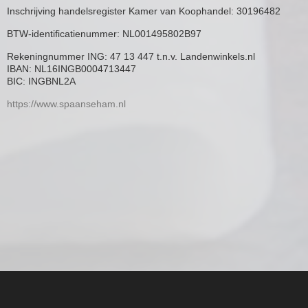
Inschrijving handelsregister Kamer van Koophandel: 30196482
BTW-identificatienummer: NL001495802B97
Rekeningnummer ING: 47 13 447 t.n.v. Landenwinkels.nl
IBAN: NL16INGB0004713447
BIC: INGBNL2A
https://www.spaanseham.nl