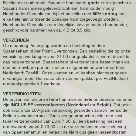
Bij elke niet ontbeende Spaanse ham wordt
gratis
een vlijmscherp
Spaans hamsnijmes geleverd. Ook een hamhouder nodig?
Hamhouder Gondola kan bij het bestellen met
50% korting
aan
elke hele niet ontbeende Spaanse ham toegevoegd worden.
Hamhouder Gondola is een degelijke stevige houten hamhouder,
geschikt voor hammen van ca. 4,5 tot 9,5 kilo.
VERZENDEN
Op maandag t/m vrijdag worden de bestellingen door
Spaanseham.nl per PostNL verzonden. Een bestelling die op onze
website op werkdagen voor 21.00 uur geplaatst is, wordt dezelfde
dag nog verzonden. Spaanseham.nl verzendt alle bestellingen via
een betrouwbare partner met een uitgebreid netwerk door heel
Nederland: PostNL. Onze klanten en wij hebben hier zeer goede
ervaringen mee. Het verzenden van een pakket per PostNL duurt
normaalgesproken 1 werkdag.
VERZENDKOSTEN
De prijzen van als onze
hele
hammen en
hele
ontbeende hammen
zijn
INCLUSIEF verzendkosten (Nederland en België).
Dat geldt
ook voor onze 100-gram verpakking gesneden Jamón Ibérico de
Bellota vacuümverpakt. Voor overige producten geldt een vast
tarief verzendkosten van Euro 7,50. Bij een bestelling met een
orderwaarde vanaf € 73,00 zijn de verzendkosten voor rekening
van Spaanseham.nl en betaalt de klant dus geen verzendkosten