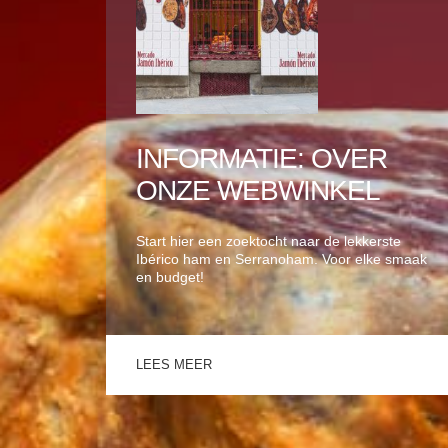
INFORMATIE: OVER
ONZE WEBWINKEL
Start hier een zoektocht naar de lekkerste
Ibérico ham en Serranoham. Voor elke smaak
en budget!
LEES MEER