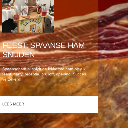
FEEST: SPAANSE HAM
SNIJDEN
Spaanseham.nl snijdt de lekkerste ham op elk
feest, party, receptie, bruiloft, opening. Succes
verzekerd!
LEES MEER