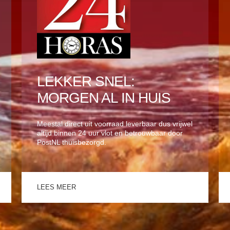
LEKKER SNEL:
MORGEN AL IN HUIS
Meestal direct uit voorraad leverbaar dus vrijwel
altijd binnen 24 uur vlot en betrouwbaar door
PostNL thuisbezorgd.
LEES MEER