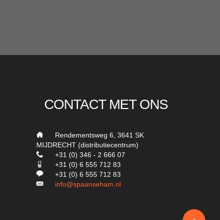
CONTACT MET ONS
___
Rendementsweg 6, 3641 SK
MIJDRECHT (distributiecentrum)
___
+31 (0) 346 - 2 666 07
___
+31 (0) 6 555 712 83
___
+31 (0) 6 555 712 83
___
info@spaanseham.nl