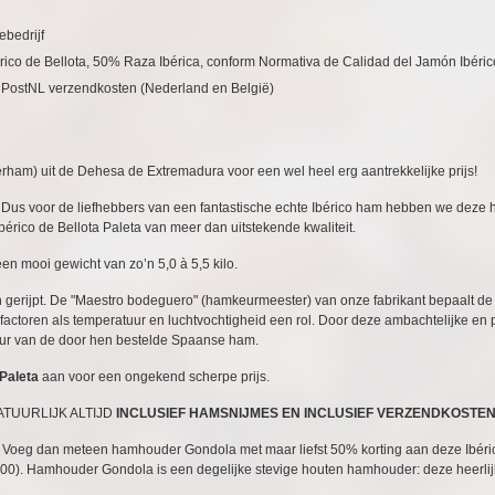
ebedrijf
érico de Bellota, 50% Raza Ibérica, conform Normativa de Calidad del Jamón Ibéric
PostNL verzendkosten (Nederland en België)
rham) uit de Dehesa de Extremadura voor een wel heel erg aantrekkelijke prijs!
Dus voor de liefhebbers van een fantastische echte Ibérico ham hebben we deze h
érico de Bellota Paleta van meer dan uitstekende kwaliteit.
en mooi gewicht van zo’n 5,0 à 5,5 kilo.
rijpt. De "Maestro bodeguero" (hamkeurmeester) van onze fabrikant bepaalt de op
factoren als temperatuur en luchtvochtigheid een rol. Door deze ambachtelijke en 
duur van de door hen bestelde Spaanse ham.
 Paleta
aan voor een ongekend scherpe prijs.
ATUURLIJK ALTIJD
INCLUSIEF HAMSNIJMES EN INCLUSIEF VERZENDKOSTEN
Voeg dan meteen hamhouder Gondola met maar liefst 50% korting aan deze Ibéri
4,00). Hamhouder Gondola is een degelijke stevige houten hamhouder: deze heerli