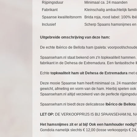
Rijpingsduur
Minimaal ca. 24 maanden
Fabrikant
Kleinschalig ambachtelijk famili
Spaanse kwaliteitsnorm
Brida roja, rood label: 100% Ib
Inclusief
Scherp Spaans hamsnijmes en 
Uitgebreide omschrijving van deze ham:
De echte Ibérico de Bellota ham (paleta: voorpoot/schoude
Spaanseham.nl staat bekend om z'n topkwaliteit hammen. 
fabrikant in de Dehesa de Extremadura. Een fantastische Ib
Echte
topkwaliteit ham uit Dehesa de Extremadura
met e
Deze mooie Spaanse ham heeft minimaal ca. 24 maanden ge
gewicht, afmeting en vorm van de ham. Hierbij spelen ook 
Spaanseham.nl altijd verzekerd van de perfecte rijpings
Spaanseham.nl biedt deze delicatesse
Ibérico de Bellota
LET OP:
DE VERKOOPPRIJS IS BIJ SPAANSEHAM.NL N
Het hamsnijmes zit er al bij! Ook een hamhouder nodig?
Gondola namelijk slechts € 12,00 (losse verkoopprijs € 2