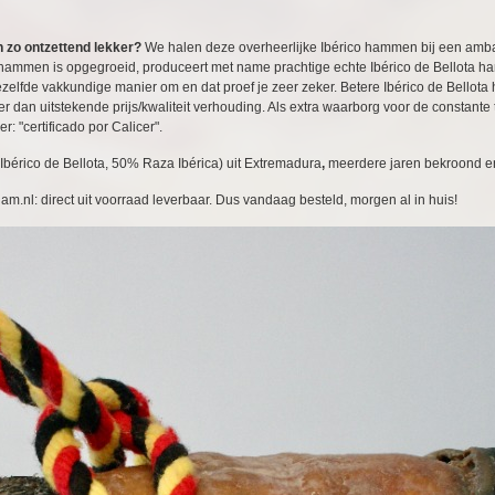
n zo ontzettend lekker?
We halen deze overheerlijke Ibérico hammen bij een amba
n hammen is opgegroeid, produceert met name prachtige echte Ibérico de Bellota 
zelfde vakkundige manier om en dat proef je zeer zeker. Betere Ibérico de Bellota
eer dan uitstekende prijs/kwaliteit verhouding. Als extra waarborg voor de constan
: "certificado por Calicer".
Ibérico de Bellota, 50% Raza Ibérica) uit Extremadura
,
meerdere jaren bekroond en 
m.nl: direct uit voorraad leverbaar. Dus vandaag besteld, morgen al in huis!