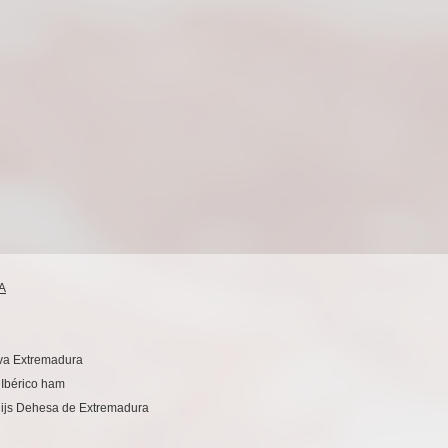
A
rva Extremadura
 Ibérico ham
dijs Dehesa de Extremadura