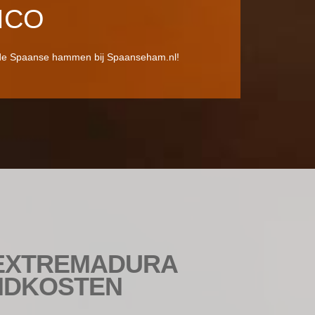
ICO
de Spaanse hammen bij Spaanseham.nl!
 EXTREMADURA
ENDKOSTEN