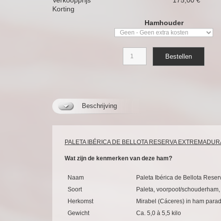
Verkoopprijs
175,00 €
Korting
Hamhouder
Beschrijving
PALETA IBÉRICA DE BELLOTA RESERVA EXTREMADUR
Wat zijn de kenmerken van deze ham?
Naam
Paleta Ibérica de Bellota Rese
Soort
Paleta, voorpoot/schouderham,
Herkomst
Mirabel (Cáceres) in ham para
Gewicht
Ca. 5,0 à 5,5 kilo